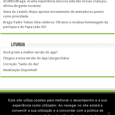
ACAREG/Braga: «É uma experiência única na vida das nossas crianças»,
afirma dirigente escutista
Viana do Castelo: Bispo aponta recrutamento de animadores juvenis
como prioridade
Braga: Padre Tobias Silva celebrou 100 anos e recebeu homenagem da
paróquia e do Papa Leão XIV
Liturgia
Você já tem a melhor versão do app?
Chegou a nova versão do App Liturgia Diária
Correção "Santo do dia"
Atualização Disponível!
Este site utiliza cookies para melhorar o desempenho e a sua
experiência como utilizador. Ao navegar no site estará a
Criado por
algarit.pt
|
Livro de Reclamações Online
consentir a sua utilização e a concordar com a politica de