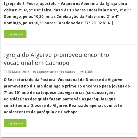
Igreja de S. Pedro, apóstolo – Vaqueiros Abertura da Igreja para
visitas: 2ª, 4ª, 5ª e 6ª feira, das 9 às 13 horas Eucaristia no 1º, 3º e 5º
Domingo, pelas 10,30 horas Celebração da Palavra no 2º e 4º
Domingo, pelas 10,30 horas Coordenadas: 37º 23′ 02.8″ N | …
Ler mais »
Igreja do Algarve promoveu encontro
vocacional em Cachopo
em
25 Maio, 2015
Comentários fechados
1,385
Igreja
do
O Secretariado da Pastoral Vocacional da Diocese do Algarve
Algarve
promoveu no último domingo o primeiro encontro para jovens do
promoveu
encontro
7º ao 10º ano de catequese das vigararias (circunscrições
vocacional
em
eclesiásticas das quais fazem parte várias paróquias) que
Cachopo
constituem a Diocese do Algarve. Realizado apenas com sete
adolescentes da paróquia de Cachopo …
Ler mais »