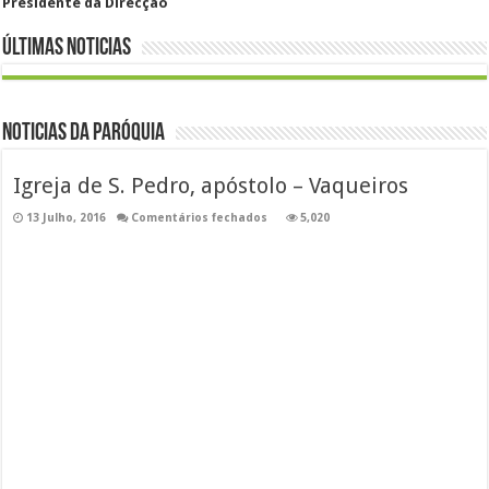
Presidente da Direcção
Últimas Noticias
Noticias da Paróquia
Igreja de S. Pedro, apóstolo – Vaqueiros
em
13 Julho, 2016
Comentários fechados
5,020
Igreja
de
S.
Pedro,
apóstolo
–
Vaqueiros